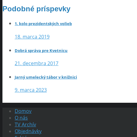
Podobné príspevky
1. kolo prezidentských volieb
18. marca 2019
Dobrá správa pre Kvetnicu
21. decembra 2017
Jarný umelecký tábor v knižnici
9. marca 2023
Domov
O nás
TV Archív
Objednávky