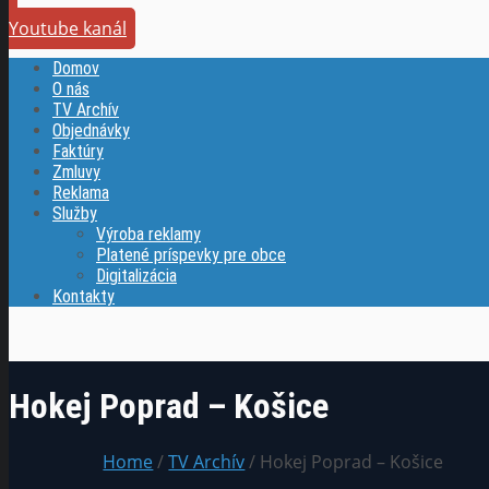
Youtube kanál
Domov
O nás
TV Archív
Objednávky
Faktúry
Zmluvy
Reklama
Služby
Výroba reklamy
Platené príspevky pre obce
Digitalizácia
Kontakty
Hokej Poprad – Košice
Home
/
TV Archív
/ Hokej Poprad – Košice