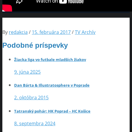
By
redakcia
/
15. februára 2017
/
TV Archív
Podobné príspevky
Žiacka liga vo futbale mladších žiakov
9. júna 2025
Dan Bárta & Illustratosphere v Poprade
2. októbra 2015
Tatranský pohár: HK Poprad – HC Košice
8. septembra 2024