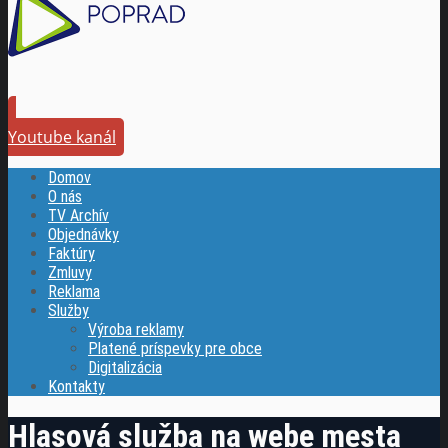
Youtube kanál
Domov
O nás
TV Archív
Objednávky
Faktúry
Zmluvy
Reklama
Služby
Výroba reklamy
Platené príspevky pre obce
Digitalizácia
Kontakty
Hlasová služba na webe mesta