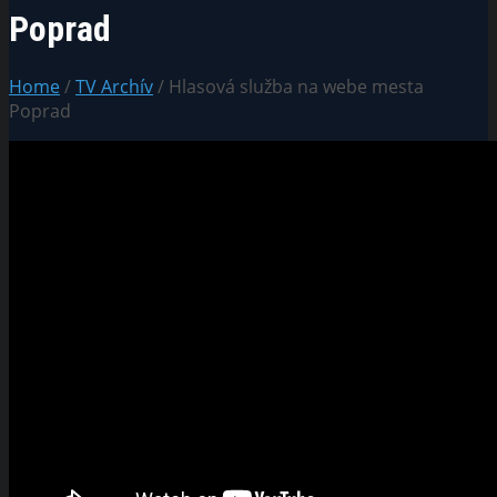
Poprad
Home
/
TV Archív
/ Hlasová služba na webe mesta
Poprad