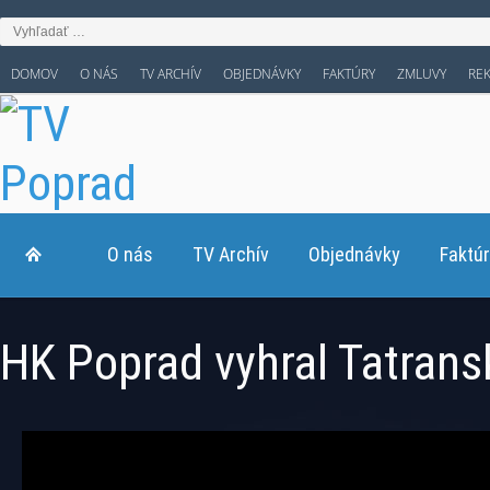
DOMOV
O NÁS
TV ARCHÍV
OBJEDNÁVKY
FAKTÚRY
ZMLUVY
RE
O nás
TV Archív
Objednávky
Faktú
HK Poprad vyhral Tatrans