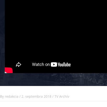
By
redakcia
/
2. septembra 2018
/
TV Archív