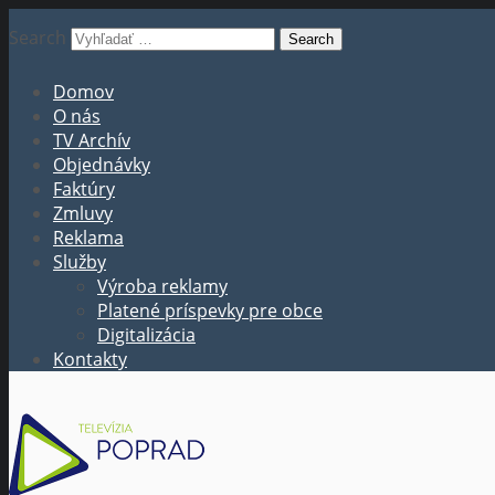
Search
Domov
O nás
TV Archív
Objednávky
Faktúry
Zmluvy
Reklama
Služby
Výroba reklamy
Platené príspevky pre obce
Digitalizácia
Kontakty