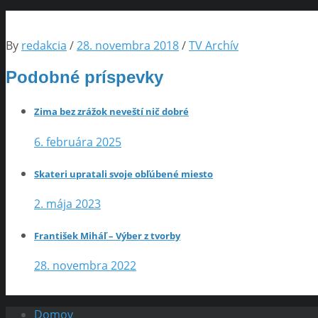
By
redakcia
/
28. novembra 2018
/
TV Archív
Podobné príspevky
Zima bez zrážok neveští nič dobré
6. februára 2025
Skateri upratali svoje obľúbené miesto
2. mája 2023
František Miháľ – Výber z tvorby
28. novembra 2022
Domov