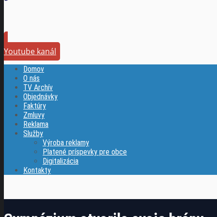
Youtube kanál
Domov
O nás
TV Archív
Objednávky
Faktúry
Zmluvy
Reklama
Služby
Výroba reklamy
Platené príspevky pre obce
Digitalizácia
Kontakty