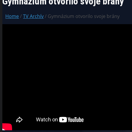
Gymnázium otvorilo svoje brány
Home
/
TV Archív
/ Gymnázium otvorilo svoje brány