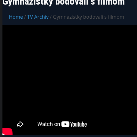
Gymnazistky bodovali s filmom
Home
/
TV Archív
/ Gymnazistky bodovali s filmom