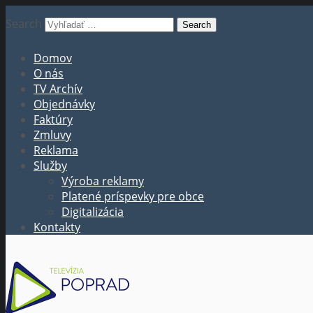
Search
Domov
O nás
TV Archív
Objednávky
Faktúry
Zmluvy
Reklama
Služby
Výroba reklamy
Platené príspevky pre obce
Digitalizácia
Kontakty