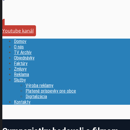
Youtube kanál
Domov
O nás
TV Archív
Objednávky
Faktúry
Zmluvy
Reklama
Služby
Výroba reklamy
Platené príspevky pre obce
Digitalizácia
Kontakty