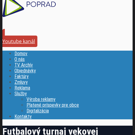
Youtube kanál
Domov
O nás
TV Archív
Objednávky
Faktúry
Zmluvy
Reklama
Služby
Výroba reklamy
Platené príspevky pre obce
Digitalizácia
Kontakty
Futbalový turnaj vekovej