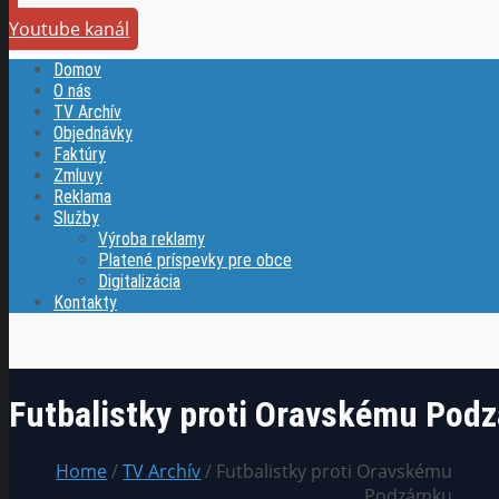
Youtube kanál
Domov
O nás
TV Archív
Objednávky
Faktúry
Zmluvy
Reklama
Služby
Výroba reklamy
Platené príspevky pre obce
Digitalizácia
Kontakty
Futbalistky proti Oravskému Pod
Home
/
TV Archív
/ Futbalistky proti Oravskému
Podzámku