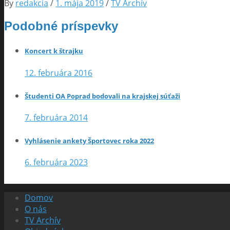
By
redakcia
/
1. mája 2019
/
TV Archív
Podobné príspevky
Koncert k štrajku
12. februára 2016
Študenti OA Poprad bodovali na krajskej súťaži
7. februára 2014
Vyhlásenie ankety Športovec roka 2022
6. februára 2023
Domov
O nás
TV Archív