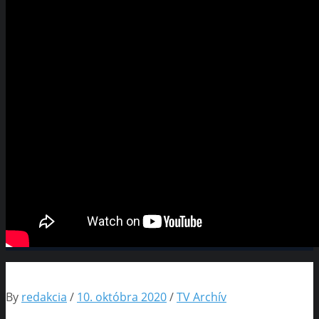
By
redakcia
/
10. októbra 2020
/
TV Archív