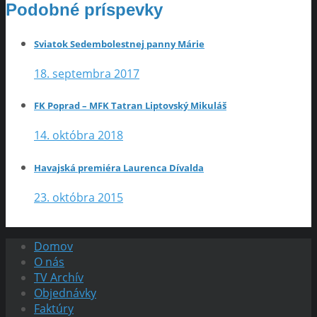
Podobné príspevky
Sviatok Sedembolestnej panny Márie
18. septembra 2017
FK Poprad – MFK Tatran Liptovský Mikuláš
14. októbra 2018
Havajská premiéra Laurenca Dívalda
23. októbra 2015
Domov
O nás
TV Archív
Objednávky
Faktúry