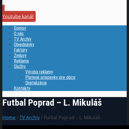
Youtube kanál
Domov
O nás
TV Archív
Objednávky
Faktúry
Zmluvy
Reklama
Služby
Výroba reklamy
Platené príspevky pre obce
Digitalizácia
Kontakty
Futbal Poprad – L. Mikuláš
Home
/
TV Archív
/ Futbal Poprad – L. Mikuláš