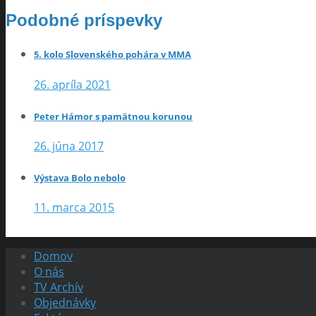
Podobné príspevky
5. kolo Slovenského pohára v MMA
26. apríla 2021
Peter Hámor s pamätnou korunou
26. júna 2017
Výstava Bolo nebolo
11. marca 2015
Domov
O nás
TV Archív
Objednávky