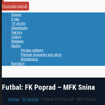
Youtube kanál
Domov
O nás
TV Archív
Objednávky
Faktúry
Zmluvy
Reklama
Služby
Výroba reklamy
Platené príspevky pre obce
Digitalizácia
Kontakty
Futbal: FK Poprad – MFK Snina
Home
/
TV Archív
/ Futbal: FK Poprad – MFK Snina