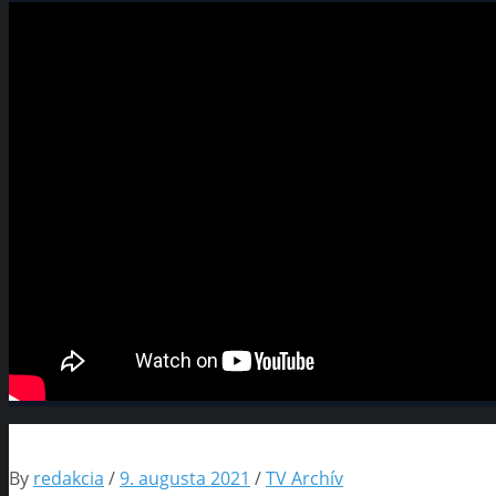
By
redakcia
/
9. augusta 2021
/
TV Archív