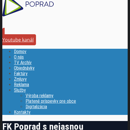
Youtube kanál
Domov
O nás
TV Archív
Objednávky
Faktúry
Zmluvy
Reklama
Služby
Výroba reklamy
Platené príspevky pre obce
Digitalizácia
Kontakty
FK Poprad s nejasnou