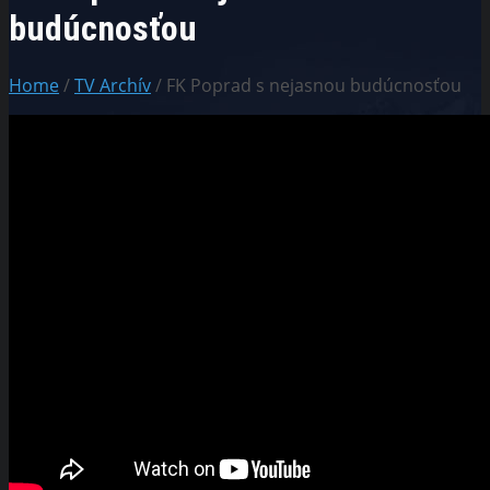
budúcnosťou
Home
/
TV Archív
/ FK Poprad s nejasnou budúcnosťou