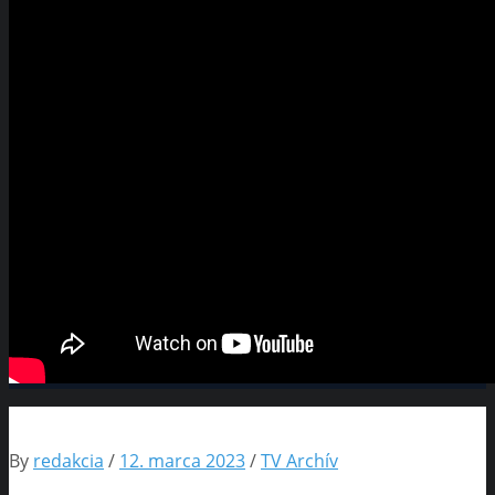
By
redakcia
/
12. marca 2023
/
TV Archív