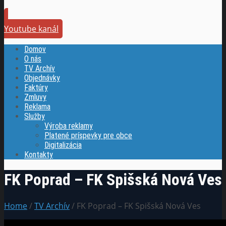
Youtube kanál
Domov
O nás
TV Archív
Objednávky
Faktúry
Zmluvy
Reklama
Služby
Výroba reklamy
Platené príspevky pre obce
Digitalizácia
Kontakty
FK Poprad – FK Spišská Nová Ves
Home
/
TV Archív
/ FK Poprad – FK Spišská Nová Ves