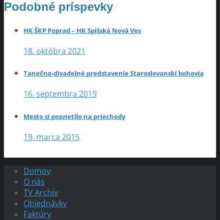
Podobné príspevky
HK ŠKP Poprad – HK Spišská Nová Ves
18. októbra 2021
Tanečno-divadelné predstavenie Staroslovanskí bohovia
16. septembra 2019
Mesto si posvietilo na priechody
19. marca 2015
Domov
O nás
TV Archív
Objednávky
Faktúry