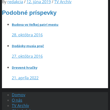
By
redakcia
/
12. júna 2019
/
TV Archív
Podobné príspevky
Budova vo Veľkej patrí mestu
28. októbra 2016
Dodávky musia preč
27. októbra 2016
Drevené hračky
21. apríla 2022
Domov
O nás
TV Archív