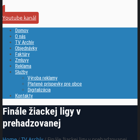
Youtube kanál
Domov
O nás
TV Archív
Objednávky
Faktúry
Zmluvy
Reklama
Služby
Výroba reklamy
Platené príspevky pre obce
Digitalizácia
Kontakty
Finále žiackej ligy v
prehadzovanej
Home
/
TV Archív
/ Finále žiackej ligy v prehadzovanej