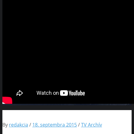
By
redakcia
/
18. septembra 2015
/
TV Archív