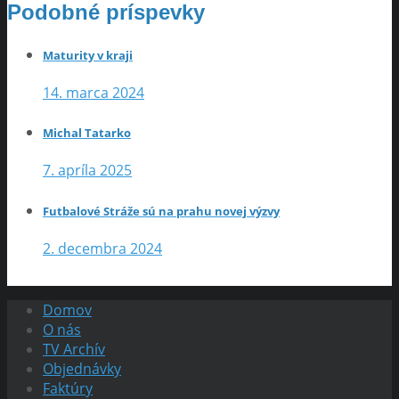
Podobné príspevky
Maturity v kraji
14. marca 2024
Michal Tatarko
7. apríla 2025
Futbalové Stráže sú na prahu novej výzvy
2. decembra 2024
Domov
O nás
TV Archív
Objednávky
Faktúry