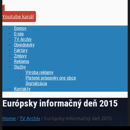
Youtube kanál
Domov
O nás
TV Archív
Objednávky
Faktúry
Zmluvy
Reklama
Služby
Výroba reklamy
Platené príspevky pre obce
Digitalizácia
Kontakty
Európsky informačný deň 2015
Home
/
TV Archív
/ Európsky informačný deň 2015