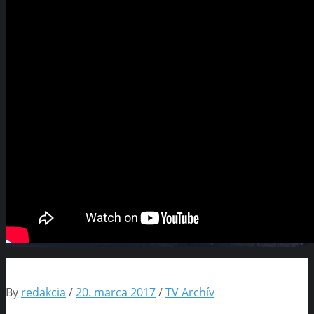
By
redakcia
/
20. marca 2017
/
TV Archív