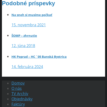
Podobné príspevky
Na sneh si musíme počkať
15. novembra 2021
ŠOMP – zhrnutie
12. júna 2018
HK Poprad – HC ´05 Banská Bystrica
14. februára 2024
Domov
O nás
TV Archív
Objednávky
Faktúry