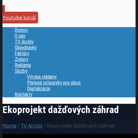
Youtube kanál
Domov
O nás
TV Archív
Objednávky
Faktúry
Zmluvy
Reklama
Služby
Výroba reklamy
Platené príspevky pre obce
Digitalizácia
Kontakty
Ekoprojekt dažďových záhrad
Home
/
TV Archív
/ Ekoprojekt dažďových záhrad