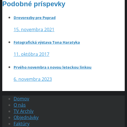
Podobné príspevky
Drevorezby pre Poprad
15. novembra 2021
Fotografická výstava Tona Haratyka
11. októbra 2017
Prvého novembra s novou leteckou linkou
6. novembra 2023
Domov
O nás
TV Archív
Objednávky
Faktúry