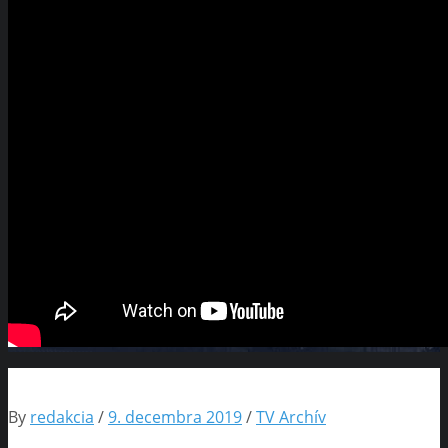
By
redakcia
/
9. decembra 2019
/
TV Archív