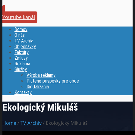
Youtube kanál
Domov
O nás
TV Archív
Objednávky
Faktúry
Zmluvy
Reklama
Služby
Výroba reklamy
Platené príspevky pre obce
Digitalizácia
Kontakty
Ekologický Mikuláš
Home
/
TV Archív
/ Ekologický Mikuláš