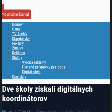
Youtube kanál
Domov
O nás
TV Archív
Objednávky
Faktúry
Zmluvy
Reklama
Služby
Výroba reklamy
Platené príspevky pre obce
Digitalizácia
Kontakty
Dve školy získali digitálnych
koordinátorov
Home
/
TV Archív
/ Dve školy získali digitálnych