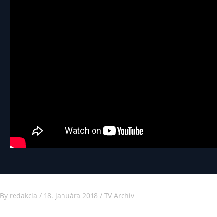
By
redakcia
/
18. januára 2018
/
TV Archív