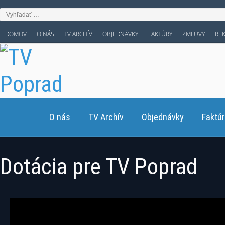
DOMOV
O NÁS
TV ARCHÍV
OBJEDNÁVKY
FAKTÚRY
ZMLUVY
RE
O nás
TV Archív
Objednávky
Faktú
Dotácia pre TV Poprad