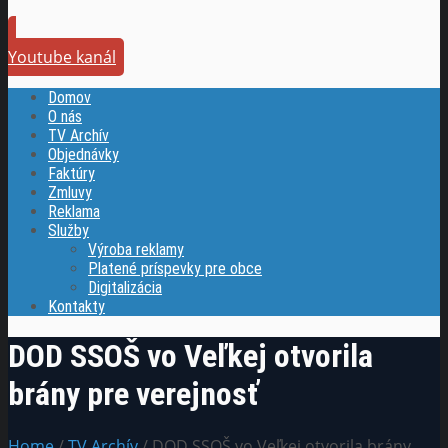
Youtube kanál
Domov
O nás
TV Archív
Objednávky
Faktúry
Zmluvy
Reklama
Služby
Výroba reklamy
Platené príspevky pre obce
Digitalizácia
Kontakty
DOD SSOŠ vo Veľkej otvorila
brány pre verejnosť
Home
/
TV Archív
/ DOD SSOŠ vo Veľkej otvorila brány