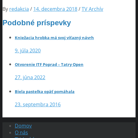
By
redakcia
/
14. decembra 2018
/
TV Archív
Podobné príspevky
Kniežacia hrobka má svoj víťazný návrh
9. júla 2020
Otvorenie ITF Poprad – Tatry Open
27. júna 2022
Biela pastelka opäť pomáhala
23. septembra 2016
Domov
O nás