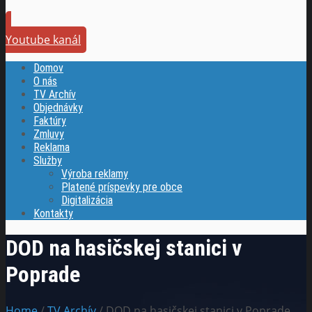
Youtube kanál
Domov
O nás
TV Archív
Objednávky
Faktúry
Zmluvy
Reklama
Služby
Výroba reklamy
Platené príspevky pre obce
Digitalizácia
Kontakty
DOD na hasičskej stanici v
Poprade
Home
/
TV Archív
/ DOD na hasičskej stanici v Poprade