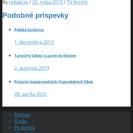
By
redakcia
/
20. mája 2019
/
TV Archív
Podobné príspevky
Poľská knižnica
1. decembra 2015
Tanečný tábor s Lacim Strikeom
2. augusta 2019
Prijatie majstrovských Popradských líšok
28. apríla 2025
Domov
O nás
TV Archív