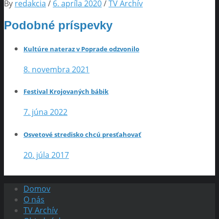
By
redakcia
/
6. apríla 2020
/
TV Archív
Podobné príspevky
Kultúre nateraz v Poprade odzvonilo
8. novembra 2021
Festival Krojovaných bábik
7. júna 2022
Osvetové stredisko chcú presťahovať
20. júla 2017
Domov
O nás
TV Archív