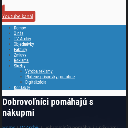
Youtube kanál
Domov
O nás
TV Archív
Objednávky
Faktúry
Zmluvy
Reklama
Služby
Výroba reklamy
Platené príspevky pre obce
Digitalizácia
Kontakty
Dobrovoľníci pomáhajú s
nákupmi
Home
/
TV Archív
/ Dobrovoľníci pomáhajú s nákupmi