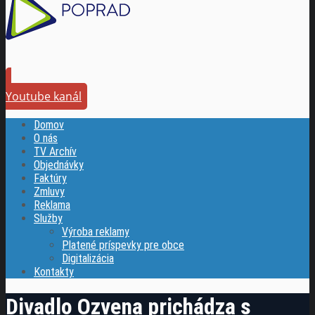
Youtube kanál
Domov
O nás
TV Archív
Objednávky
Faktúry
Zmluvy
Reklama
Služby
Výroba reklamy
Platené príspevky pre obce
Digitalizácia
Kontakty
Divadlo Ozvena prichádza s