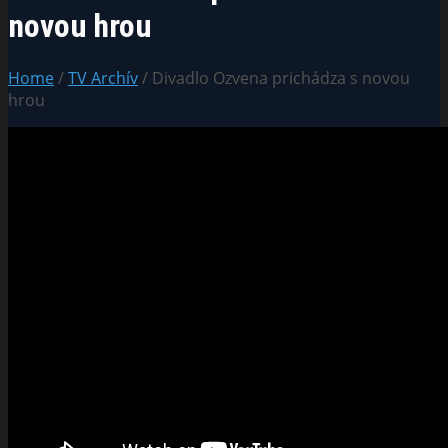
novou hrou
Home
/
TV Archív
/ Divadlo Ozvena prichádza s novou
hrou