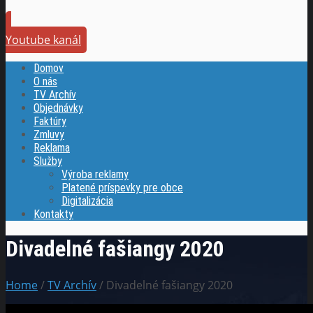
Youtube kanál
Domov
O nás
TV Archív
Objednávky
Faktúry
Zmluvy
Reklama
Služby
Výroba reklamy
Platené príspevky pre obce
Digitalizácia
Kontakty
Divadelné fašiangy 2020
Home
/
TV Archív
/ Divadelné fašiangy 2020