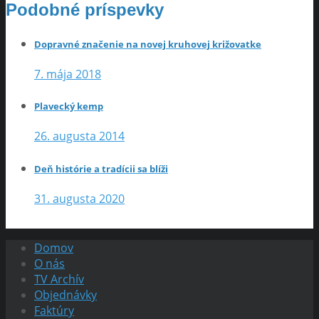
Podobné príspevky
Dopravné značenie na novej kruhovej križovatke
7. mája 2018
Plavecký kemp
26. augusta 2014
Deň histórie a tradícii sa blíži
31. augusta 2020
Domov
O nás
TV Archív
Objednávky
Faktúry