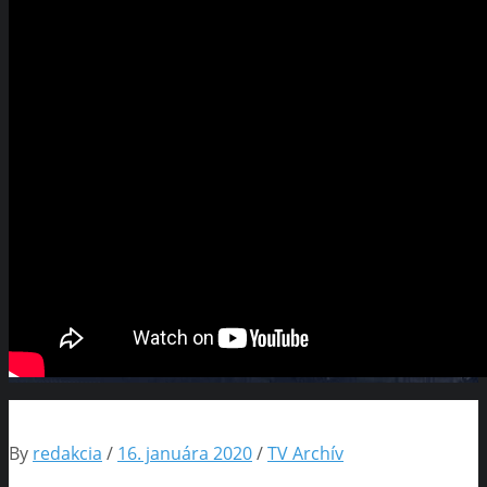
By
redakcia
/
16. januára 2020
/
TV Archív