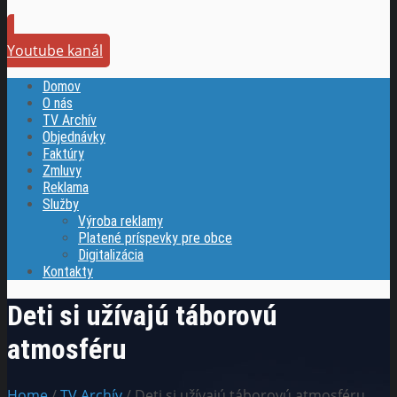
Youtube kanál
Domov
O nás
TV Archív
Objednávky
Faktúry
Zmluvy
Reklama
Služby
Výroba reklamy
Platené príspevky pre obce
Digitalizácia
Kontakty
Deti si užívajú táborovú
atmosféru
Home
/
TV Archív
/ Deti si užívajú táborovú atmosféru