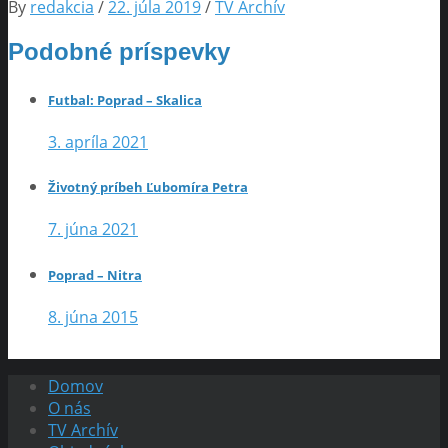
By
redakcia
/
22. júla 2019
/
TV Archív
Podobné príspevky
Futbal: Poprad – Skalica
3. apríla 2021
Životný príbeh Ľubomíra Petra
7. júna 2021
Poprad – Nitra
8. júna 2015
Domov
O nás
TV Archív