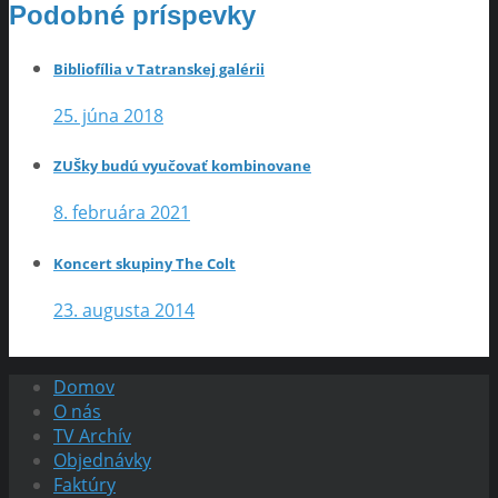
Podobné príspevky
Bibliofília v Tatranskej galérii
25. júna 2018
ZUŠky budú vyučovať kombinovane
8. februára 2021
Koncert skupiny The Colt
23. augusta 2014
Domov
O nás
TV Archív
Objednávky
Faktúry