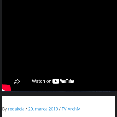
By
redakcia
/
29. marca 2019
/
TV Archív