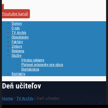
Youtube kanál
Domov
O nás
TV Archív
Objednávky
Faktúry
Zmluvy
Reklama
Služby
Výroba reklamy
Platené príspevky pre obce
Digitalizácia
Kontakty
Deň učiteľov
Home
/
TV Archív
/ Deň učiteľov