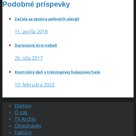
Podobné príspevky
Začala sa sezóna peľových alergií
11. apríla 2018
Darovanie krvi nebolí
26. júla 2017
Kontrolný deň v tréningovej hokejovej hale
10. februára 2022
Domov
O nás
TV Archív
Objednávky
Faktúry