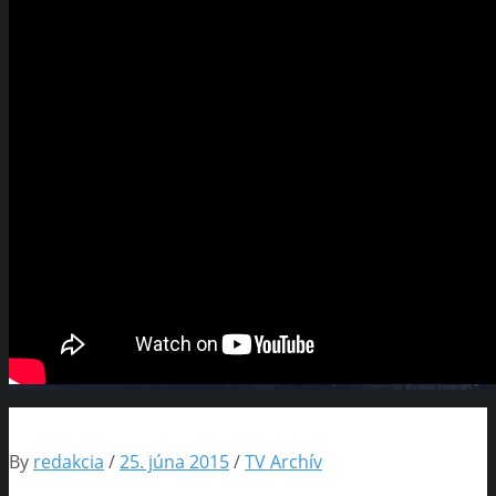
By
redakcia
/
25. júna 2015
/
TV Archív