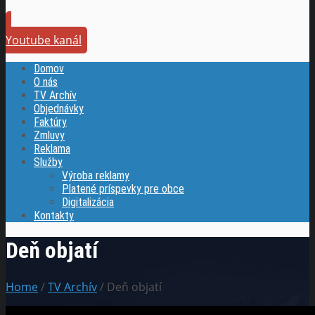
Youtube kanál
Domov
O nás
TV Archív
Objednávky
Faktúry
Zmluvy
Reklama
Služby
Výroba reklamy
Platené príspevky pre obce
Digitalizácia
Kontakty
Deň objatí
Home
/
TV Archív
/ Deň objatí