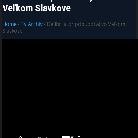
Veľkom Slavkove
Home
/
TV Archív
/ Defibrilátor pribudol aj vo Veľkom
Slavkove