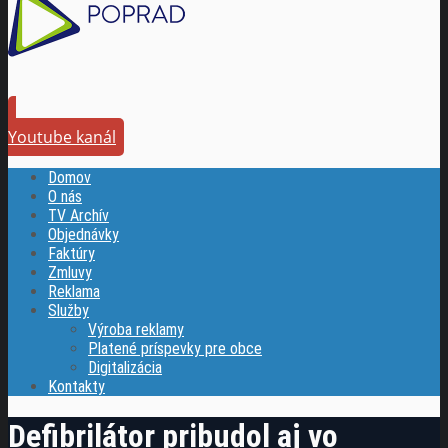
Youtube kanál
Domov
O nás
TV Archív
Objednávky
Faktúry
Zmluvy
Reklama
Služby
Výroba reklamy
Platené príspevky pre obce
Digitalizácia
Kontakty
Defibrilátor pribudol aj vo