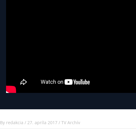
By
redakcia
/
27. apríla 2017
/
TV Archív