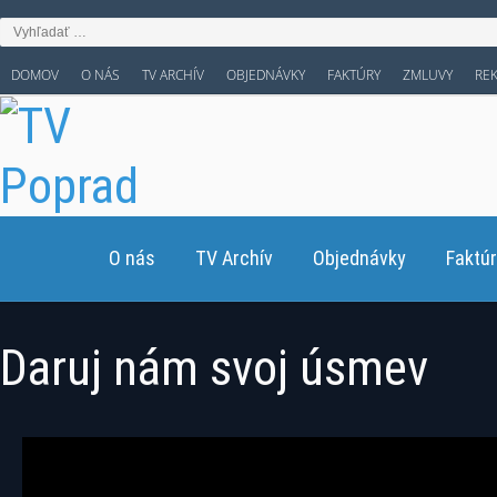
DOMOV
O NÁS
TV ARCHÍV
OBJEDNÁVKY
FAKTÚRY
ZMLUVY
RE
O nás
TV Archív
Objednávky
Faktú
Daruj nám svoj úsmev