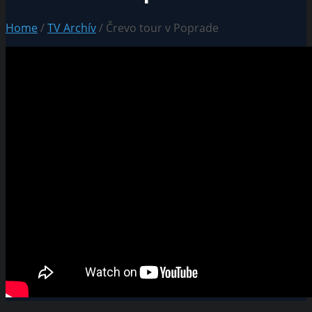
Home
/
TV Archív
/ Črevo tour v Poprade