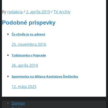
By
redakcia
/
2. apríla 2019
/
TV Archív
Podobné príspevky
Čo chvíľa je tu advent
25. novembra 2016
Tublatanka v Poprade
26. apríla 2014
Spomienka na Milana Rastislava Štefánika
12. mája 2025
Domov