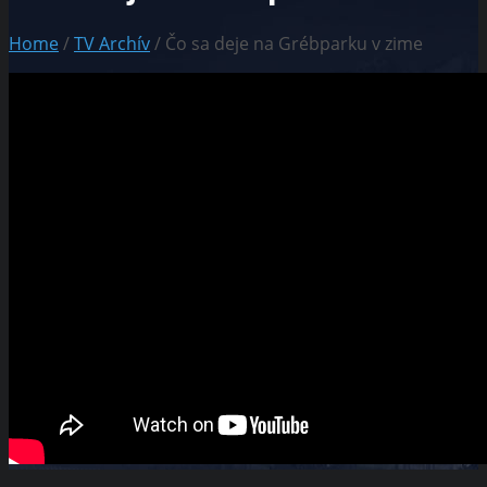
Home
/
TV Archív
/ Čo sa deje na Grébparku v zime