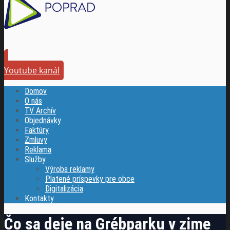
Youtube kanál
Domov
O nás
TV Archív
Objednávky
Faktúry
Zmluvy
Reklama
Služby
Výroba reklamy
Platené príspevky pre obce
Digitalizácia
Kontakty
Čo sa deje na Grébparku v zime