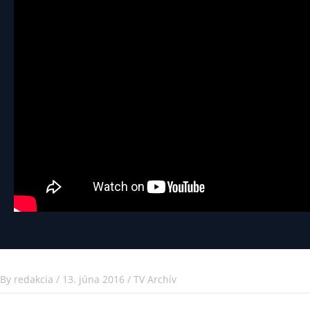
By
redakcia
/
13. júna 2016
/
TV Archív