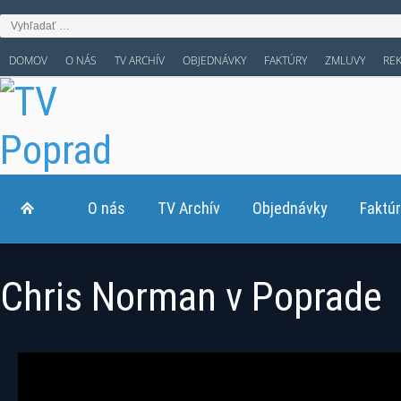
DOMOV
O NÁS
TV ARCHÍV
OBJEDNÁVKY
FAKTÚRY
ZMLUVY
RE
O nás
TV Archív
Objednávky
Faktú
Chris Norman v Poprade