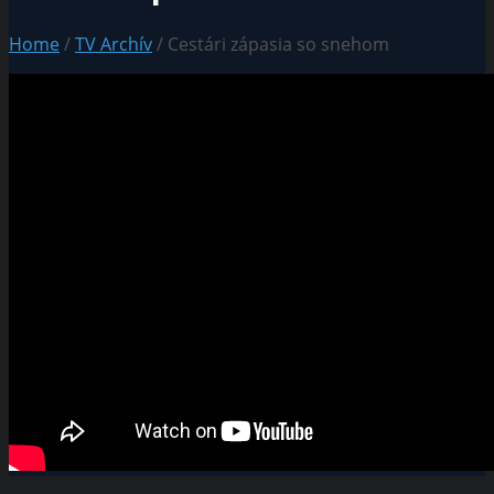
Home
/
TV Archív
/ Cestári zápasia so snehom