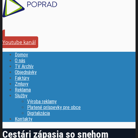
Youtube kanál
Domov
O nás
TV Archív
Objednávky
Faktúry
Zmluvy
Reklama
Služby
Výroba reklamy
Platené príspevky pre obce
Digitalizácia
Kontakty
Cestári zápasia so snehom