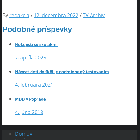
By
redakcia
/
12. decembra 2022
/
TV Archív
Podobné príspevky
Hokejisti so školákmi
7. apríla 2025
Návrat detí do škôl je podmienený testovaním
4. februára 2021
MDD v Poprade
4. júna 2018
Domov