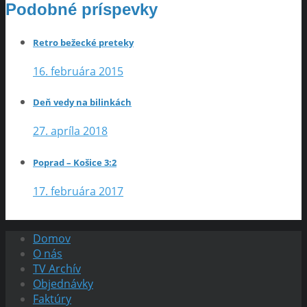
Podobné príspevky
Retro bežecké preteky
16. februára 2015
Deň vedy na bilinkách
27. apríla 2018
Poprad – Košice 3:2
17. februára 2017
Domov
O nás
TV Archív
Objednávky
Faktúry