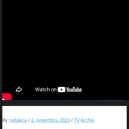
By
redakcia
/
2. novembra 2023
/
TV Archív