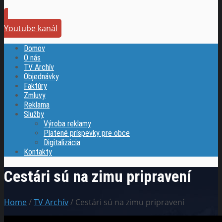
Youtube kanál
Domov
O nás
TV Archív
Objednávky
Faktúry
Zmluvy
Reklama
Služby
Výroba reklamy
Platené príspevky pre obce
Digitalizácia
Kontakty
Cestári sú na zimu pripravení
Home
/
TV Archív
/ Cestári sú na zimu pripravení