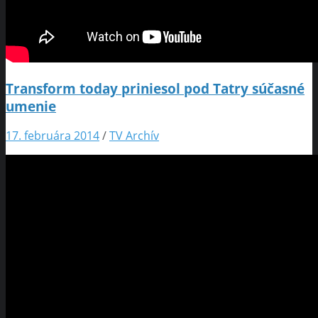
Transform today priniesol pod Tatry súčasné
umenie
17. februára 2014
/
TV Archív