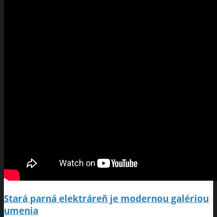
Stará parná elektráreň je modernou galériou
umenia