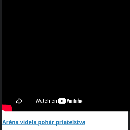
Aréna videla pohár priateľstva