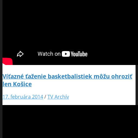
Víťazné ťaženie basketbalistiek môžu ohroziť
len Košice
17. februára 2014
/
TV Archív