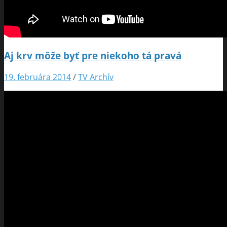
Aj krv môže byť pre niekoho tá pravá
19. februára 2014
/
TV Archív