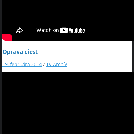
Oprava ciest
19. februára 2014
/
TV Archív