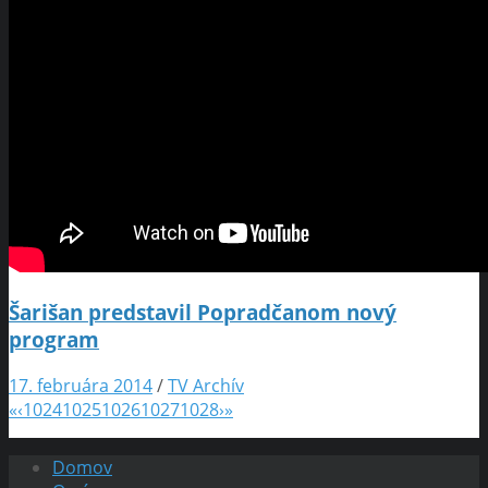
Šarišan predstavil Popradčanom nový
program
17. februára 2014
/
TV Archív
«
‹
1024
1025
1026
1027
1028
›
»
Domov