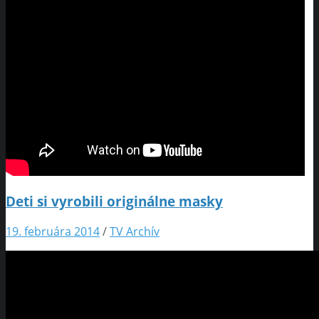
Deti si vyrobili originálne masky
19. februára 2014
/
TV Archív