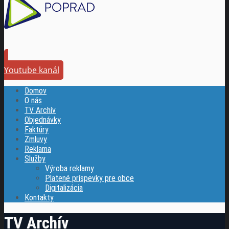
Youtube kanál
Domov
O nás
TV Archív
Objednávky
Faktúry
Zmluvy
Reklama
Služby
Výroba reklamy
Platené príspevky pre obce
Digitalizácia
Kontakty
TV Archív