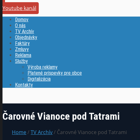
Youtube kanál
Domov
O nás
TV Archív
Objednávky
Faktúry
Zmluvy
Reklama
Služby
Výroba reklamy
Platené príspevky pre obce
Digitalizácia
Kontakty
Čarovné Vianoce pod Tatrami
Home
/
TV Archív
/ Čarovné Vianoce pod Tatrami