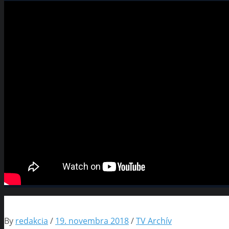
By
redakcia
/
19. novembra 2018
/
TV Archív