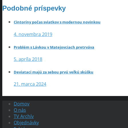
Podobné príspevky
Cintoríny počas sviatkov s modernou novinkou
4. novembra 2019
Problém s Lávkou v Matejovciach pretrváva
5. apríla 2018
Deviataci majú za sebou prvú veľkú skúšku
21. marca 2024
Domov
O nás
TV Archív
Objednávky