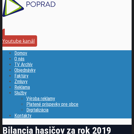
Youtube kanál
Domov
O nás
TV Archív
Objednávky
Faktúry
Zmluvy
Reklama
Služby
Výroba reklamy
Platené príspevky pre obce
Digitalizácia
Kontakty
Bilancia hasičov za rok 2019