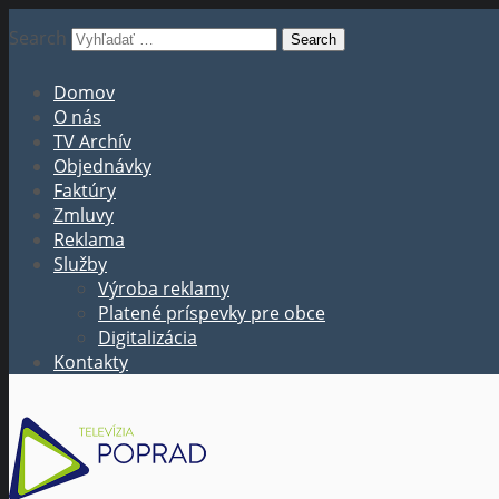
Search
Domov
O nás
TV Archív
Objednávky
Faktúry
Zmluvy
Reklama
Služby
Výroba reklamy
Platené príspevky pre obce
Digitalizácia
Kontakty