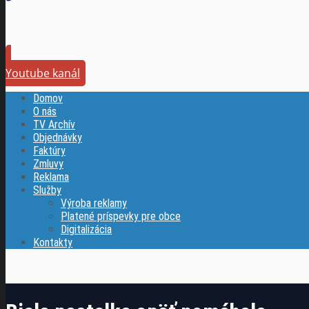
Youtube kanál
Domov
O nás
TV Archív
Objednávky
Faktúry
Zmluvy
Reklama
Služby
Výroba reklamy
Platené príspevky pre obce
Digitalizácia
Kontakty