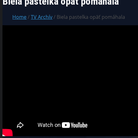
Biela pastelka opäť pomáhala
Home
/
TV Archív
/ Biela pastelka opäť pomáhala