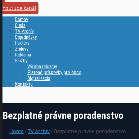
Youtube kanál
Domov
O nás
TV Archív
Objednávky
Faktúry
Zmluvy
Reklama
Služby
Výroba reklamy
Platené príspevky pre obce
Digitalizácia
Kontakty
Bezplatné právne poradenstvo
Home
/
TV Archív
/ Bezplatné právne poradenstvo