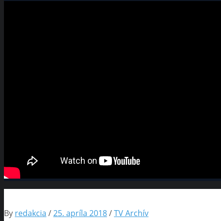
By
redakcia
/
25. apríla 2018
/
TV Archív