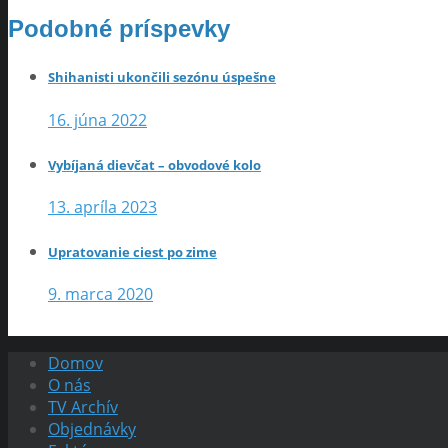
Podobné príspevky
Shihanisti ukončili sezónu úspešne
16. júna 2022
Vybíjaná dievčat – obvodové kolo
13. apríla 2023
Upratovanie ciest po zime
9. marca 2020
Domov
O nás
TV Archív
Objednávky