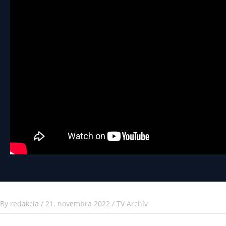
By
redakcia
/
21. novembra 2022
/
TV Archív