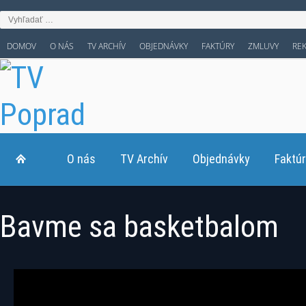
DOMOV
O NÁS
TV ARCHÍV
OBJEDNÁVKY
FAKTÚRY
ZMLUVY
RE
O nás
TV Archív
Objednávky
Faktú
Bavme sa basketbalom