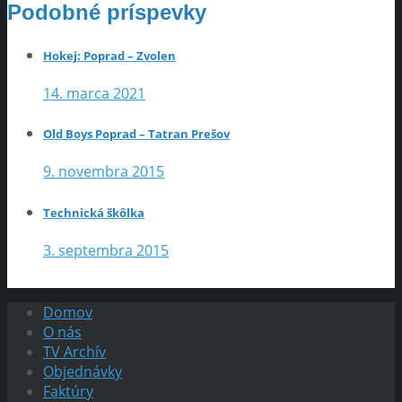
Podobné príspevky
Hokej: Poprad – Zvolen
14. marca 2021
Old Boys Poprad – Tatran Prešov
9. novembra 2015
Technická škôlka
3. septembra 2015
Domov
O nás
TV Archív
Objednávky
Faktúry