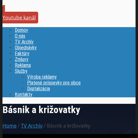
Youtube kanál
Domov
O nás
TV Archív
Objednávky
Faktúry
Zmluvy
Reklama
Služby
Výroba reklamy
Platené príspevky pre obce
Digitalizácia
Kontakty
Básnik a križovatky
Home
/
TV Archív
/ Básnik a križovatky