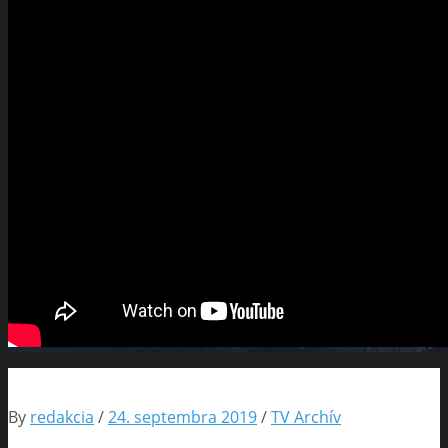
By
redakcia
/
24. septembra 2019
/
TV Archív