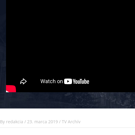
By
redakcia
/
23. marca 2019
/
TV Archív