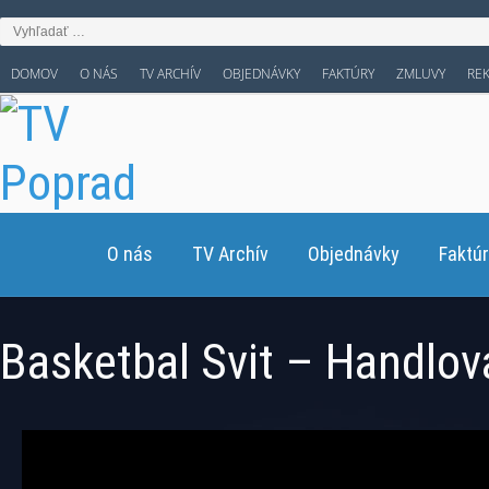
DOMOV
O NÁS
TV ARCHÍV
OBJEDNÁVKY
FAKTÚRY
ZMLUVY
RE
O nás
TV Archív
Objednávky
Faktú
Basketbal Svit – Handlov