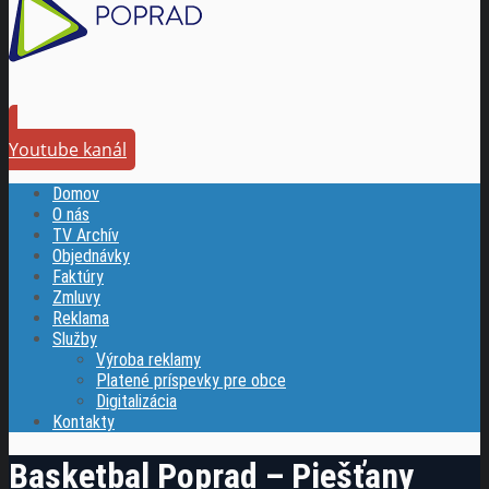
Youtube kanál
Domov
O nás
TV Archív
Objednávky
Faktúry
Zmluvy
Reklama
Služby
Výroba reklamy
Platené príspevky pre obce
Digitalizácia
Kontakty
Basketbal Poprad – Piešťany