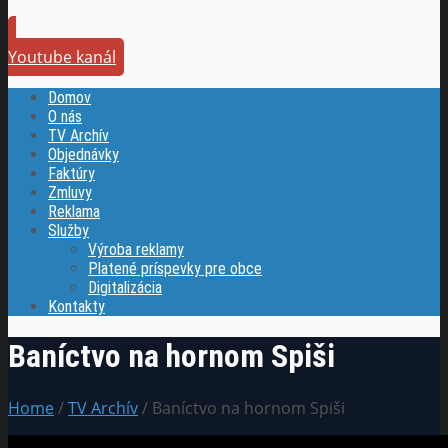
Youtube kanál
Domov
O nás
TV Archív
Objednávky
Faktúry
Zmluvy
Reklama
Služby
Výroba reklamy
Platené príspevky pre obce
Digitalizácia
Kontakty
Baníctvo na hornom Spiši
Home
/
TV Archív
/ Baníctvo na hornom Spiši