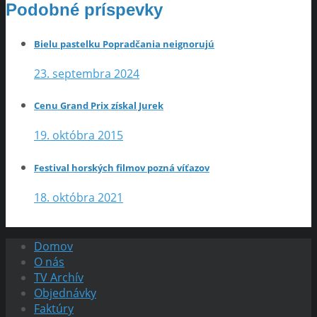
Podobné príspevky
Bielu pastelku Popradčania neignorujú
23. septembra 2024
Cenu Grand Prix získal Jurek
19. októbra 2015
Festival horských filmov pozná víťazov
18. októbra 2021
Domov
O nás
TV Archív
Objednávky
Faktúry