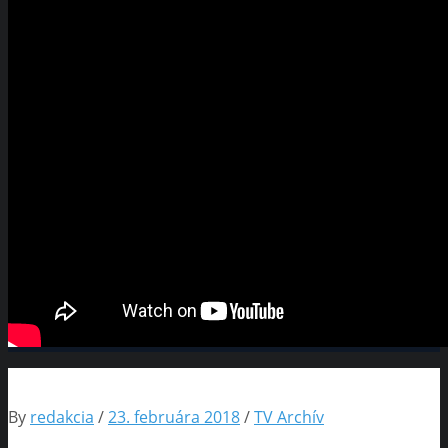
By
redakcia
/
23. februára 2018
/
TV Archív