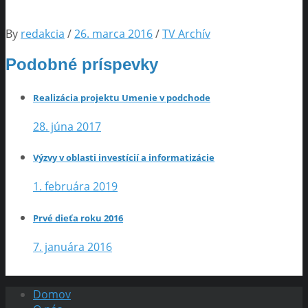
By
redakcia
/
26. marca 2016
/
TV Archív
Podobné príspevky
Realizácia projektu Umenie v podchode
28. júna 2017
Výzvy v oblasti investícií a informatizácie
1. februára 2019
Prvé dieťa roku 2016
7. januára 2016
Domov