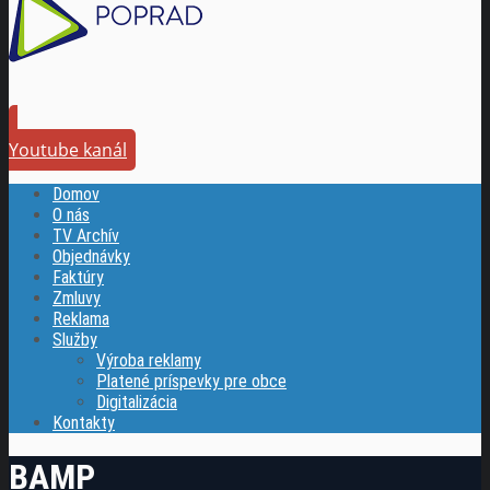
Youtube kanál
Domov
O nás
TV Archív
Objednávky
Faktúry
Zmluvy
Reklama
Služby
Výroba reklamy
Platené príspevky pre obce
Digitalizácia
Kontakty
BAMP