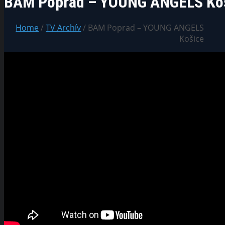
BAM Poprad – YOUNG ANGELS Ko
Home
/
TV Archív
/ BAM Poprad – YOUNG ANGELS
Košice