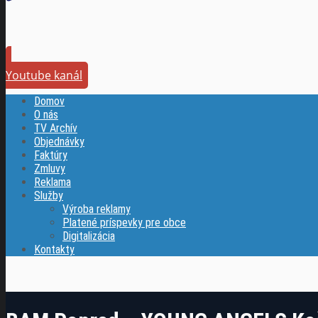
Youtube kanál
Domov
O nás
TV Archív
Objednávky
Faktúry
Zmluvy
Reklama
Služby
Výroba reklamy
Platené príspevky pre obce
Digitalizácia
Kontakty