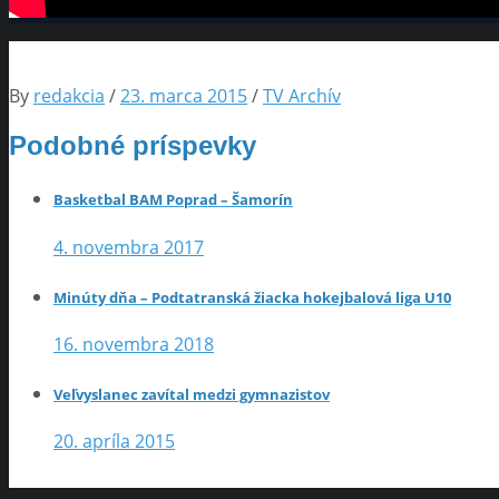
By
redakcia
/
23. marca 2015
/
TV Archív
Podobné príspevky
Basketbal BAM Poprad – Šamorín
4. novembra 2017
Minúty dňa – Podtatranská žiacka hokejbalová liga U10
16. novembra 2018
Veľvyslanec zavítal medzi gymnazistov
20. apríla 2015