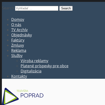
Search
Domov
O nás
TV Archív
Objednávky
Faktúry
Zmluvy
Reklama
Služby
Výroba reklamy
Platené príspevky pre obce
Digitalizácia
Kontakty