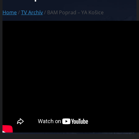
Home
/
TV Archív
/ BAM Poprad – YA Košice