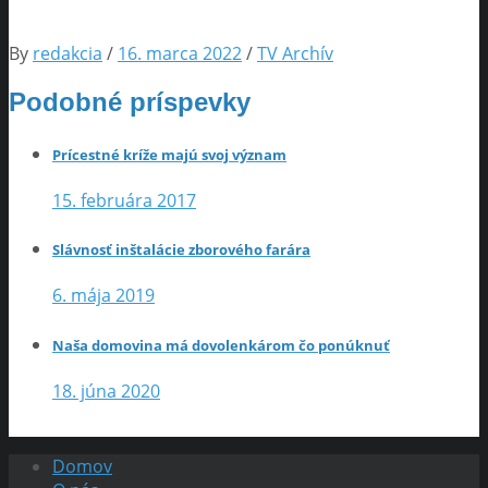
By
redakcia
/
16. marca 2022
/
TV Archív
Podobné príspevky
Prícestné kríže majú svoj význam
15. februára 2017
Slávnosť inštalácie zborového farára
6. mája 2019
Naša domovina má dovolenkárom čo ponúknuť
18. júna 2020
Domov