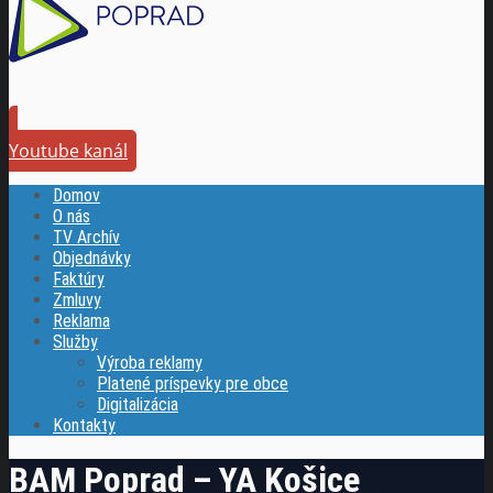
Youtube kanál
Domov
O nás
TV Archív
Objednávky
Faktúry
Zmluvy
Reklama
Služby
Výroba reklamy
Platené príspevky pre obce
Digitalizácia
Kontakty
BAM Poprad – YA Košice