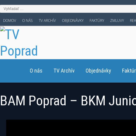
DOMOV
O NÁS
TV ARCHÍV
OBJEDNÁVKY
FAKTÚRY
ZMLUVY
RE
O nás
TV Archív
Objednávky
Faktú
BAM Poprad – BKM Junio