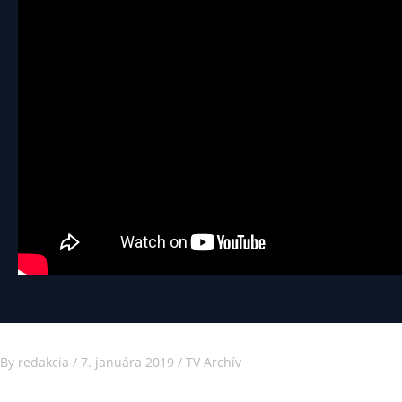
By
redakcia
/
7. januára 2019
/
TV Archív