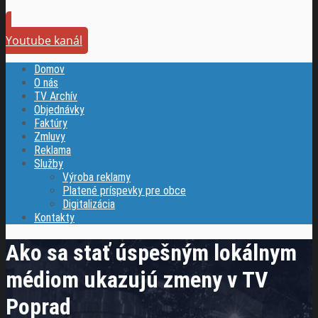
Youtube kanál
Domov
O nás
TV Archív
Objednávky
Faktúry
Zmluvy
Reklama
Služby
Výroba reklamy
Platené príspevky pre obce
Digitalizácia
Kontakty
Ako sa stať úspešným lokálnym
médiom ukazujú zmeny v TV
Poprad