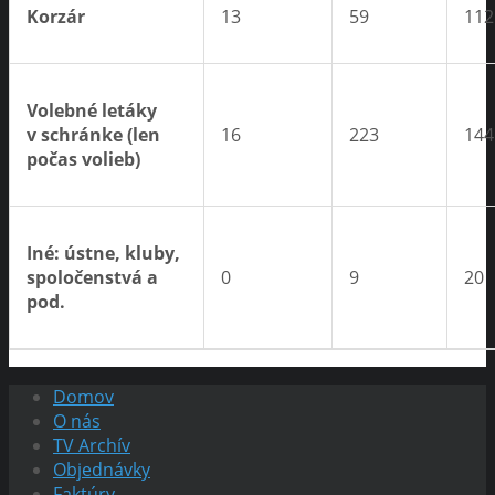
Korzár
13
59
112
Volebné letáky
v schránke (len
16
223
144
počas volieb)
Iné: ústne, kluby,
spoločenstvá a
0
9
20
pod.
Domov
O nás
TV Archív
Objednávky
Faktúry