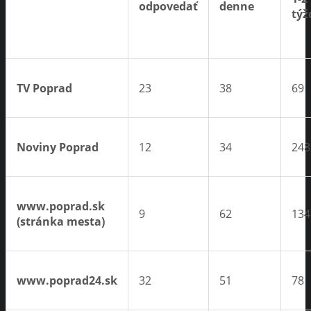
odpovedať
denne
týž
TV Poprad
23
38
69
Noviny Poprad
12
34
248
www.poprad.sk
9
62
134
(stránka mesta)
www.poprad24.sk
32
51
78