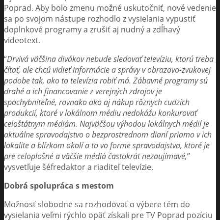
Poprad. Aby bolo zmenu možné uskutočniť, nové vedenie
sa po svojom nástupe rozhodlo z vysielania vypustiť
doplnkové programy a zrušiť aj nudný a zdĺhavý
videotext.
“
Drvivá väčšina divákov nebude sledovať televíziu, ktorú treba
čítať, ale chcú vidieť informácie a správy v obrazovo-zvukovej
podobe tak, ako to televízia robiť má. Zábavné programy sú
drahé a ich financovanie z verejných zdrojov je
spochybniteľné, rovnako ako aj nákup rôznych cudzích
produkcií, ktoré v lokálnom médiu nedokážu konkurovať
celoštátnym médiám. Najväčšou výhodou lokálnych médií je
aktuálne spravodajstvo o bezprostrednom dianí priamo v ich
lokalite a blízkom okolí a to vo forme spravodajstva, ktoré je
pre celoplošné a väčšie médiá častokrát nezaujímavé,
”
vysvetľuje šéfredaktor a riaditeľ televízie.
Dobrá spolupráca s mestom
Možnosť slobodne sa rozhodovať o výbere tém do
vysielania veľmi rýchlo opäť získali pre TV Poprad pozíciu