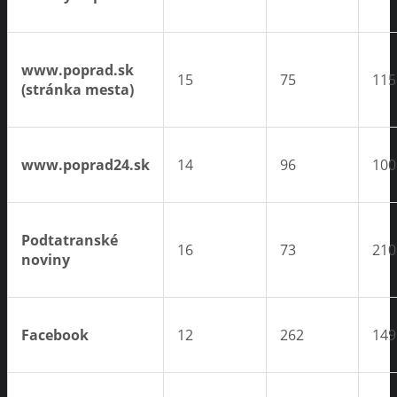
www.poprad.sk
15
75
115
(stránka mesta)
www.poprad24.sk
14
96
100
Podtatranské
16
73
210
noviny
Facebook
12
262
149