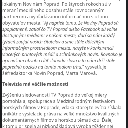
lokálnym Novinám Poprad. Po štyroch rokoch sú v
meraní mediálneho dosahu stále rovnocenným
partnerom a vyhľadávanou informačnou službou
obyvateľov mesta. “
Aj napriek tomu, že Noviny Poprad sú
spoplatnené, zatiaľ čo TV Poprad alebo Facebook sú voľne
dostupnými médiami v našom meste, darí sa nám každý
týždeň zaujať našich čitateľov a sme stále dôležitým
informačným prostriedkom mesta, navyše v konkurencii
viacerých printových médií a schránkových novín. Rovnako je
aj v našom obsahu cítiť slobodu slova a to nám drží stále
poprednú pozíciu na tomto malom trhu.
” vysvetľuje
šéfredaktorka Novín Poprad, Marta Marová.
Televízia má väčšie možnosti
Zvýšeniu sledovanosti TV Poprad do veľkej miery
pomohla aj spolupráca s Medzinárodným festivalom
horských filmov v Poprade, vďaka ktorej televízia získala
unikátne vysielacie práva na veľké množstvo kvalitných
dokumentárnych filmov s horskou tématikou. Ďalej
k tomu prispela aj nízkonákladová výroba týždennej