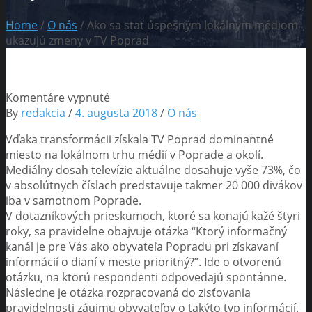
Home
/
O nás
/ Ako sa stať úspešným lokálnym médiom
ukazujú zmeny v TV Poprad
na
Komentáre vypnuté
Ako
By
redakcia
/
4. augusta 2018
/
O nás
sa
Vďaka transformácii získala TV Poprad dominantné
stať
miesto na lokálnom trhu médií v Poprade a okolí.
úspešným
Mediálny dosah televízie aktuálne dosahuje vyše 73%, čo
lokálnym
v absolútnych číslach predstavuje takmer 20 000 divákov
médiom
iba v samotnom Poprade.
ukazujú
V dotazníkových prieskumoch, ktoré sa konajú kažé štyri
zmeny
roky, sa pravidelne obajvuje otázka “Ktorý informačný
v TV
kanál je pre Vás ako obyvateľa Popradu pri získavaní
Poprad
informácií o dianí v meste prioritný?”. Ide o otvorenú
otázku, na ktorú respondenti odpovedajú spontánne.
Následne je otázka rozpracovaná do zisťovania
pravidelnosti záujmu obyvateľov o takýto typ informácií.