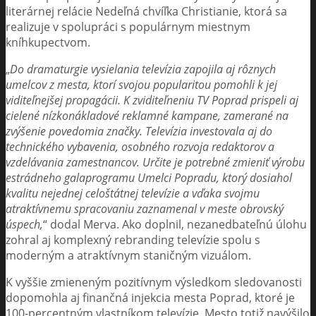
literárnej relácie Nedeľná chvíľka Christianie, ktorá sa
realizuje v spolupráci s populárnym miestnym
kníhkupectvom.
„
Do dramaturgie vysielania televízia zapojila aj rôznych
umelcov z mesta, ktorí svojou popularitou pomohli k jej
viditeľnejšej propagácii. K zviditeľneniu TV Poprad prispeli aj
cielené nízkonákladové reklamné kampane, zamerané na
zvýšenie povedomia značky. Televízia investovala aj do
technického vybavenia, osobného rozvoja redaktorov a
vzdelávania zamestnancov. Určite je potrebné zmieniť výrobu
estrádneho galaprogramu Umelci Popradu, ktorý dosiahol
kvalitu nejednej celoštátnej televízie a vďaka svojmu
atraktívnemu spracovaniu zaznamenal v meste obrovský
úspech,
“ dodal Merva. Ako doplnil, nezanedbateľnú úlohu
zohral aj komplexný rebranding televízie spolu s
moderným a atraktívnym staničným vizuálom.
K vyššie zmieneným pozitívnym výsledkom sledovanosti
dopomohla aj finančná injekcia mesta Poprad, ktoré je
100-percentným vlastníkom televízie. Mesto totiž navýšilo