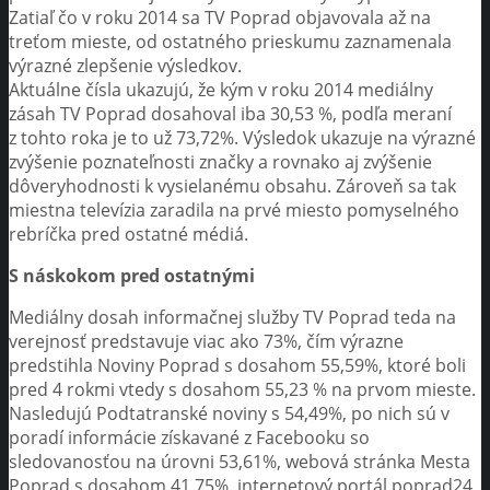
Zatiaľ čo v roku 2014 sa TV Poprad objavovala až na
treťom mieste, od ostatného prieskumu zaznamenala
výrazné zlepšenie výsledkov.
Aktuálne čísla ukazujú, že kým v roku 2014 mediálny
zásah TV Poprad dosahoval iba 30,53 %, podľa meraní
z tohto roka je to už 73,72%. Výsledok ukazuje na výrazné
zvýšenie poznateľnosti značky a rovnako aj zvýšenie
dôveryhodnosti k vysielanému obsahu. Zároveň sa tak
miestna televízia zaradila na prvé miesto pomyselného
rebríčka pred ostatné médiá.
S náskokom pred ostatnými
Mediálny dosah informačnej služby TV Poprad teda na
verejnosť predstavuje viac ako 73%, čím výrazne
predstihla Noviny Poprad s dosahom 55,59%, ktoré boli
pred 4 rokmi vtedy s dosahom 55,23 % na prvom mieste.
Nasledujú Podtatranské noviny s 54,49%, po nich sú v
poradí informácie získavané z Facebooku so
sledovanosťou na úrovni 53,61%, webová stránka Mesta
Poprad s dosahom 41,75%, internetový portál poprad24