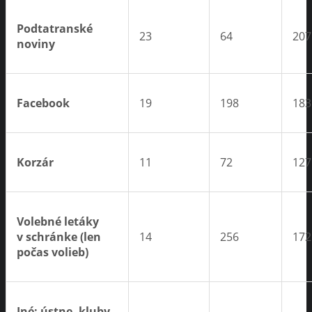
Podtatranské
23
64
207
noviny
Facebook
19
198
183
Korzár
11
72
127
Volebné letáky
v schránke (len
14
256
172
počas volieb)
Iné: ústne, kluby,