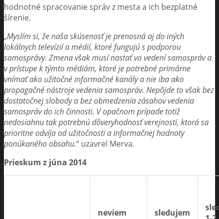
hodnotné spracovanie správ z mesta a ich bezplatné
šírenie.
„
Myslím si, že naša skúsenosť je prenosná aj do iných
lokálnych televízií a médií, ktoré fungujú s podporou
samosprávy. Zmena však musí nastať vo vedení samospráv a
v prístupe k týmto médiám, ktoré je potrebné primárne
vnímať ako užitočné informačné kanály a nie iba ako
propagačné nástroje vedenia samospráv. Nepôjde to však bez
dostatočnej slobody a bez obmedzenia zásahov vedenia
samospráv do ich činnosti. V opačnom prípade totiž
nedosiahnu tak potrebnú dôveryhodnosť verejnosti, ktorá sa
prioritne odvíja od užitočnosti a informačnej hodnoty
ponúkaného obsahu.
“ uzavrel Merva.
Prieskum z júna 2014
sle
neviem
sledujem
1-2