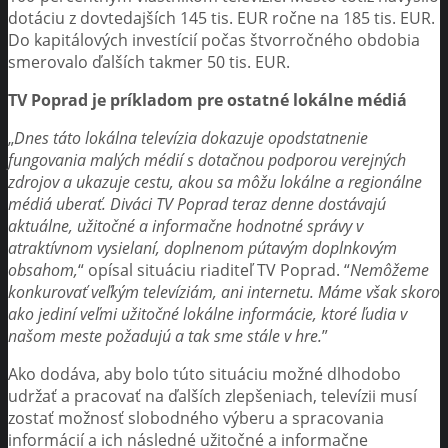
dotáciu z dovtedajších 145 tis. EUR ročne na 185 tis. EUR.
Do kapitálových investícií počas štvorročného obdobia
smerovalo ďalších takmer 50 tis. EUR.
TV Poprad je príkladom pre ostatné lokálne médiá
„
Dnes táto lokálna televízia dokazuje opodstatnenie
fungovania malých médií s dotačnou podporou verejných
zdrojov a ukazuje cestu, akou sa môžu lokálne a regionálne
médiá uberať. Diváci TV Poprad teraz denne dostávajú
aktuálne, užitočné a informačne hodnotné správy v
atraktívnom vysielaní, doplnenom pútavým doplnkovým
obsahom,
“ opísal situáciu riaditeľ TV Poprad. “
Nemôžeme
konkurovať veľkým televíziám, ani internetu. Máme však skoro
ako jediní veľmi užitočné lokálne informácie, ktoré ľudia v
našom meste požadujú a tak sme stále v hre.
”
Ako dodáva, aby bolo túto situáciu možné dlhodobo
udržať a pracovať na ďalších zlepšeniach, televízii musí
zostať možnosť slobodného výberu a spracovania
informácií a ich následné užitočné a informačne