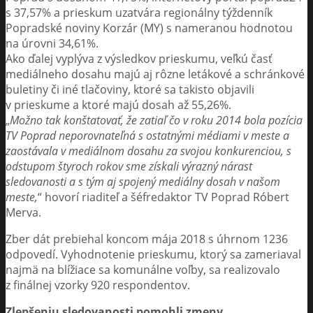
s 37,57% a prieskum uzatvára regionálny týždenník
Popradské noviny Korzár (MY) s nameranou hodnotou
na úrovni 34,61%.
Ako ďalej vyplýva z výsledkov prieskumu, veľkú časť
mediálneho dosahu majú aj rôzne letákové a schránkové
buletiny či iné tlačoviny, ktoré sa takisto objavili
v prieskume a ktoré majú dosah až 55,26%.
„
Možno tak konštatovať, že zatiaľ čo v roku 2014 bola pozícia
TV Poprad neporovnateľná s ostatnými médiami v meste a
zaostávala v mediálnom dosahu za svojou konkurenciou, s
odstupom štyroch rokov sme získali výrazný nárast
sledovanosti a s tým aj spojený mediálny dosah v našom
meste,
“ hovorí riaditeľ a šéfredaktor TV Poprad Róbert
Merva.
Zber dát prebiehal koncom mája 2018 s úhrnom 1236
odpovedí. Vyhodnotenie prieskumu, ktorý sa zameriaval
najmä na blížiace sa komunálne voľby, sa realizovalo
z finálnej vzorky 920 respondentov.
Zlepšeniu sledovanosti pomohli zmeny