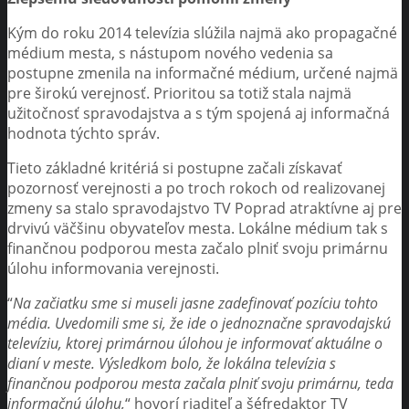
Kým do roku 2014 televízia slúžila najmä ako propagačné
médium mesta, s nástupom nového vedenia sa
postupne zmenila na informačné médium, určené najmä
pre širokú verejnosť. Prioritou sa totiž stala najmä
užitočnosť spravodajstva a s tým spojená aj informačná
hodnota týchto správ.
Tieto základné kritériá si postupne začali získavať
pozornosť verejnosti a po troch rokoch od realizovanej
zmeny sa stalo spravodajstvo TV Poprad atraktívne aj pre
drvivú väčšinu obyvateľov mesta. Lokálne médium tak s
finančnou podporou mesta začalo plniť svoju primárnu
úlohu informovania verejnosti.
“
Na začiatku sme si museli jasne zadefinovať pozíciu tohto
média. Uvedomili sme si, že ide o jednoznačne spravodajskú
televíziu, ktorej primárnou úlohou je informovať aktuálne o
dianí v meste. Výsledkom bolo, že lokálna televízia s
finančnou podporou mesta začala plniť svoju primárnu, teda
informačnú úlohu,
“ hovorí riaditeľ a šéfredaktor TV