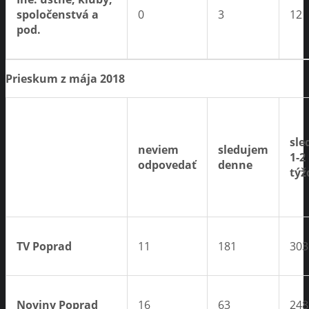
spoločenstvá a
0
3
12
pod.
Prieskum z mája 2018
sle
neviem
sledujem
1-2
odpovedať
denne
týž
TV Poprad
11
181
303
Noviny Poprad
16
63
248