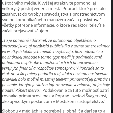
užitočného média. K vyššej atraktivite pomohol aj
veľkorysý postoj vedenia mesta Poprad, ktoré prestalo
zasahovať do tvroby spravodajstva a prostredníctvom
svojho komunikačného manažéra začalo poskytovať
všetky potrebné informácie, o ktoré redaktori televízie
začali prejavovať záujem.
„
Tu je potrebné zdôrazniť, že autonómia objektívneho
spravodajstva, aj nezávislá publicistika v tomto smere takmer
vo všetkých lokálnych médiách zlyhávajú. Rozhodovanie o
novinárskej slobode v tomto type médií je podmieňované
dohodami o spôsobe a možnostiach ich financovania z
verejných financií a rozpočtov samospráv. V Poprade sa to
však do veľkej miery podarilo a aj vďaka novému nastaveniu
pravidiel bolo možné miestnej televízii prinavrátiť jej primárne
poslanie, ktorým je služba informovania verejnosti,“objasňuje
riaditeľ Róbert Merva.
“ Poďakovanie za túto možnosť patrí
rovnako primátorovi mesta Poprad Jozefovi Švagerkovi,
ako aj všetkým poslancom v Mestskom zastupiteľstve.”
Slobodu v médiách je potrebné si obhájiť a darí sa to aj