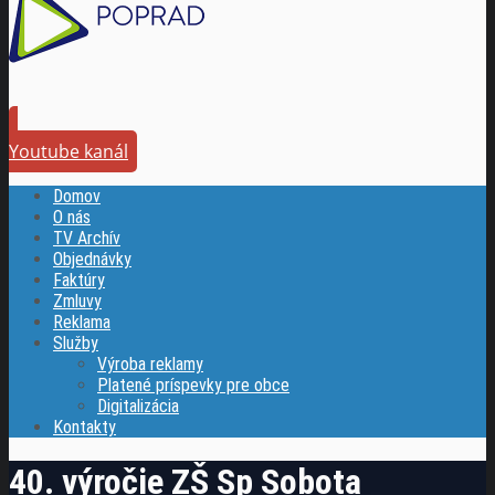
Youtube kanál
Domov
O nás
TV Archív
Objednávky
Faktúry
Zmluvy
Reklama
Služby
Výroba reklamy
Platené príspevky pre obce
Digitalizácia
Kontakty
40. výročie ZŠ Sp Sobota