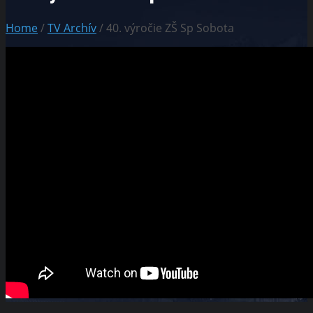
Home
/
TV Archív
/ 40. výročie ZŠ Sp Sobota