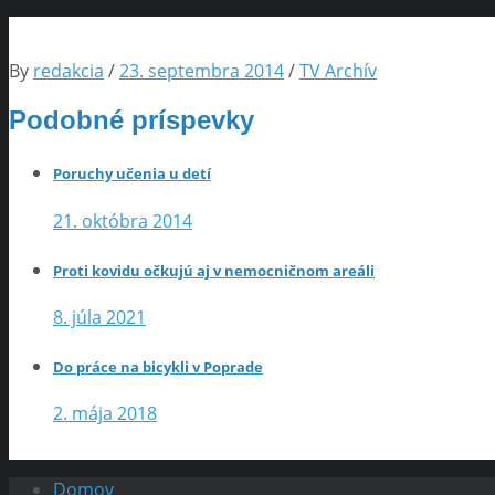
By
redakcia
/
23. septembra 2014
/
TV Archív
Podobné príspevky
Poruchy učenia u detí
21. októbra 2014
Proti kovidu očkujú aj v nemocničnom areáli
8. júla 2021
Do práce na bicykli v Poprade
2. mája 2018
Domov