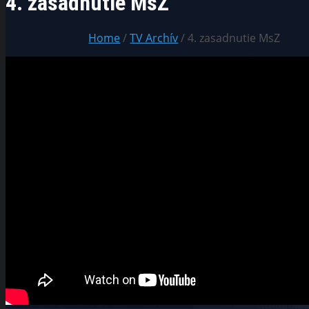
4. zasadnutie MsZ
Home
/
TV Archív
/ 4. zasadnutie MsZ