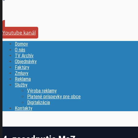
Youtube kanál
Domov
O nás
TV Archív
Objednávky
Faktúry
Zmluvy
Reklama
Služby
Výroba reklamy
Platené príspevky pre obce
Digitalizácia
Kontakty