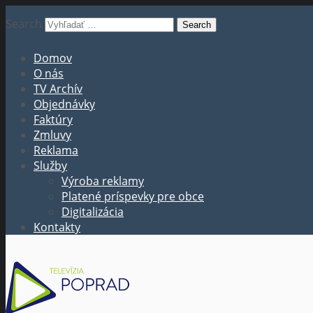
Search
Domov
O nás
TV Archív
Objednávky
Faktúry
Zmluvy
Reklama
Služby
Výroba reklamy
Platené príspevky pre obce
Digitalizácia
Kontakty