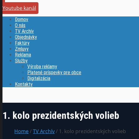
Youtube kanál
Domov
O nás
TV Archív
Objednávky
Faktúry
Zmluvy
Reklama
Služby
Výroba reklamy
Platené príspevky pre obce
Digitalizácia
Kontakty
1. kolo prezidentských volieb
Home
/
TV Archív
/ 1. kolo prezidentských volieb