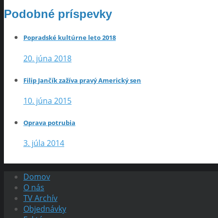
Podobné príspevky
Popradské kultúrne leto 2018
20. júna 2018
Filip Jančík zažíva pravý Americký sen
10. júna 2015
Oprava potrubia
3. júla 2014
Domov
O nás
TV Archív
Objednávky