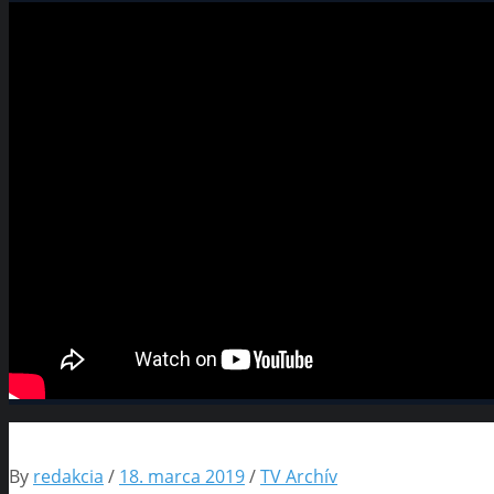
By
redakcia
/
18. marca 2019
/
TV Archív